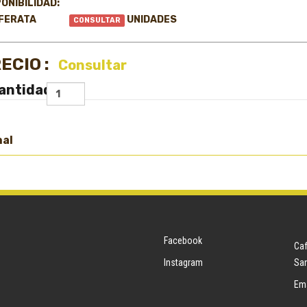
ONIBILIDAD:
FERATA
UNIDADES
CONSULTAR
ECIO :
Consultar
antidad
nal
Facebook
Caf
Instagram
San
Ema